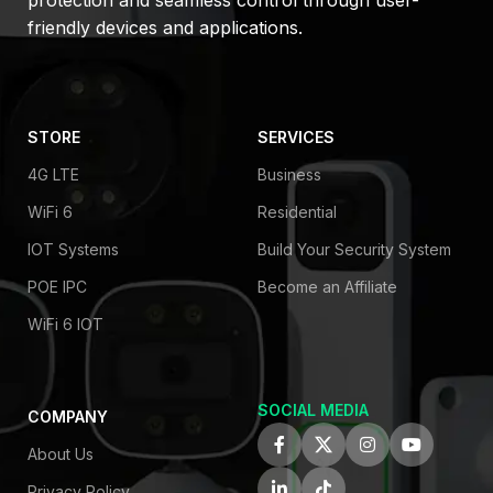
protection and seamless control through user-
friendly devices and applications.
STORE
SERVICES
4G LTE
Business
WiFi 6
Residential
IOT Systems
Build Your Security System
POE IPC
Become an Affiliate
WiFi 6 IOT
SOCIAL MEDIA
COMPANY
About Us
Privacy Policy