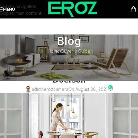
Skip to navigation
MENU
Skip to main content
Blog
Home
Buyer's Guide
BUYER'S GUIDE
New home decor from John
Doerson
0
adminerozcamera
On August 26, 2021