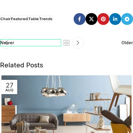
Chair
Featured
Table
Trends
Newer
Older
Related Posts
27
AUG